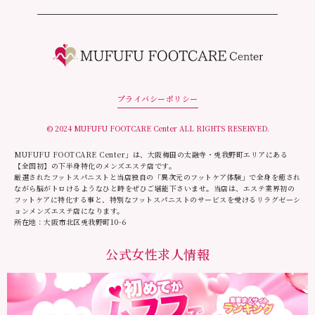
プライバシーポリシー
© 2024 MUFUFU FOOTCARE Center ALL RIGHTS RESERVED.
MUFUFU FOOTCARE Center」は、大阪梅田の太融寺・兎我野町エリアにある
【全国初】の下半身特化のメンズエステ店です。
厳選されたフットスパニストと当店独自の「異次元のフットケア体験」で全身を癒され
ながら脳がトロけるようなひと時をぜひご堪能下さいませ。当店は、エステ業界初の
フットケアに特化する事と、特別なフットスパニストのサービスを受けるリラグゼーシ
ョンメンズエステ店になります。
所在地：大阪市北区兎我野町10-6
公式女性求人情報