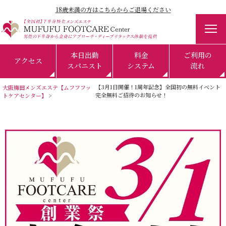
18歳未満の方はこちらからご退場ください
本日出勤
料金
ご利用の
アクセス
スパニスト
システム
流れ
【3月1日開催！1周年記念】全国初の無料イベント
大阪梅田メンズエステ【ムフフフッ
完全無料ご招待のお知らせ！
トケアセンター】