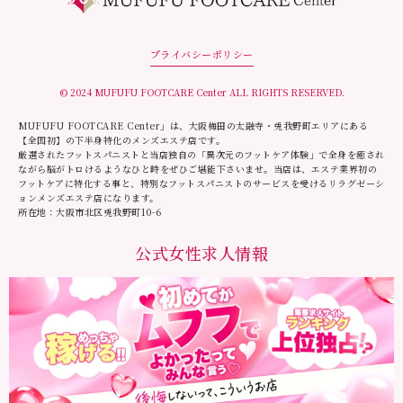
プライバシーポリシー
© 2024 MUFUFU FOOTCARE Center ALL RIGHTS RESERVED.
MUFUFU FOOTCARE Center」は、大阪梅田の太融寺・兎我野町エリアにある
【全国初】の下半身特化のメンズエステ店です。
厳選されたフットスパニストと当店独自の「異次元のフットケア体験」で全身を癒され
ながら脳がトロけるようなひと時をぜひご堪能下さいませ。当店は、エステ業界初の
フットケアに特化する事と、特別なフットスパニストのサービスを受けるリラグゼーシ
ョンメンズエステ店になります。
所在地：大阪市北区兎我野町10-6
公式女性求人情報