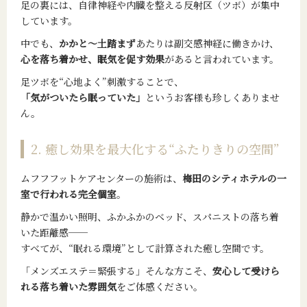
足の裏には、自律神経や内臓を整える反射区（ツボ）が集中
しています。
中でも、
かかと〜土踏まず
あたりは副交感神経に働きかけ、
心を落ち着かせ、眠気を促す効果
があると言われています。
足ツボを“心地よく”刺激することで、
「気がついたら眠っていた」
というお客様も珍しくありませ
ん。
2. 癒し効果を最大化する“ふたりきりの空間”
ムフフフットケアセンターの施術は、
梅田のシティホテルの一
室で行われる完全個室
。
静かで温かい照明、ふかふかのベッド、スパニストの落ち着
いた距離感──
すべてが、“眠れる環境”として計算された癒し空間です。
「メンズエステ＝緊張する」そんな方こそ、
安心して受けら
れる落ち着いた雰囲気
をご体感ください。