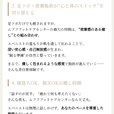
3. 足ツボ×密着施術が“心と体のスイッチ”を
切り替える
足ツボだけでも癒されますが、
ムフフフットケアセンターの最大の特徴は、
“密着感のある癒
し”との組み合わせ
。
スパニストの温もりが肌を通して伝わることで、
深い安心感・自己解放感
が生まれ、
“眠る準備”が自然と整っていきます。
まるで、
優しく包まれるような感覚
で施術が進んでいく──
そんな非日常体験です。
4. 寝落ちOK、無言OKの癒し時間
「話すのが苦手」「疲れて何も考えたくない」
そんな夜も、ムフフフットケアセンターなら大丈夫。
スパニストは無理に話しかけず、
あなたのペースを尊重した
施術
を行います。