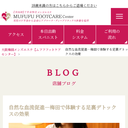
18歳未満の方はこちらからご退場ください
本日出勤
料金
ご利用の
アクセス
スパニスト
システム
流れ
自然な血流促進―梅田で体験する足裏デトッ
大阪梅田メンズエステ【ムフフフットケア
クスの効果
センター】
BLOG
店舗ブログ
自然な血流促進―梅田で体験する足裏デトック
スの効果