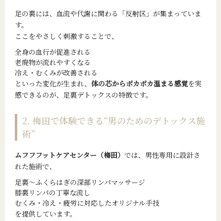
足の裏には、血流や代謝に関わる「反射区」が集まっていま
す。
ここをやさしく刺激することで、
全身の血行が促進される
老廃物が流れやすくなる
冷え・むくみが改善される
といった変化が生まれ、
体の芯からポカポカ温まる感覚
を実
感できるのが、足裏デトックスの特徴です。
2. 梅田で体験できる“男のためのデトックス施
術”
ムフフフットケアセンター（梅田）
では、男性専用に設計さ
れた施術で、
足裏～ふくらはぎの深部リンパマッサージ
膝裏リンパの丁寧な流し
むくみ・冷え・疲労に対応したオリジナル手技
を提供しています。