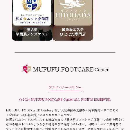
没入型
最高級エステ
学園系メンズエステ
ひとはだ専門店
プライバシーポリシー
© 2024 MUFUFU FOOTCARE Center ALL RIGHTS RESERVED.
MUFUFU FOOTCARE Center」は、大阪梅田の太融寺・兎我野町エリアにある
【全国初】の下半身特化のメンズエステ店です。
厳選されたフットスパニストと当店独自の「異次元のフットケア体験」で全身を癒され
ながら脳がトロけるようなひと時をぜひご堪能下さいませ。当店は、エステ業界初の
フットケアに特化する事と、特別なフットスパニストのサービスを受けるリラグゼーシ